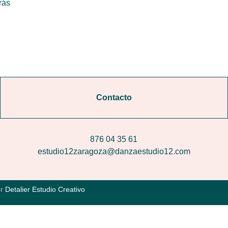
rás
Contacto
876 04 35 61
estudio12zaragoza@danzaestudio12.com
or
Detalier Estudio Creativo