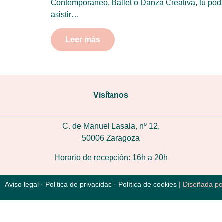
Contemporáneo, Ballet o Danza Creativa, tú pod
asistir…
Leer más
Visítanos
C. de Manuel Lasala, nº 12,
50006 Zaragoza
Horario de recepción: 16h a 20h
Aviso legal
·
Política de privacidad
·
Política de cookies
| Diseñada p