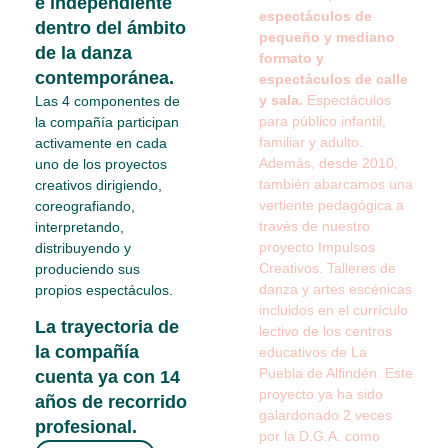
e independiente
espectáculos de
dentro del ámbito
pequeño y mediano
de la danza
formato y
contemporánea.
espectáculos de calle
y sala.
Espectáculos
Las 4 componentes de
para público infantil,
la compañía participan
familiar y adulto.
activamente en cada
Además, desde 2010,
uno de los proyectos
también abarcamos una
creativos dirigiendo,
vertiente pedagógica a
coreografiando,
través de nuestro
interpretando,
proyecto Impulsos
distribuyendo y
Creativos. Talleres de
produciendo sus
danza y artes escénicas
propios espectáculos.
incluidos en el currículo
La trayectoria de
lectivo de los centros
la compañía
educativos de La
Puebla de Alfindén. Este
cuenta ya con 14
proyecto ya ha sido
años de recorrido
galardonado 2 veces
profesional.
por la D.G.A. como