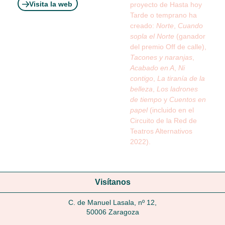
Visita la web
proyecto de Hasta hoy
Tarde o temprano ha
creado:
Norte
,
Cuando
sopla el Norte
(ganador
del premio Off de calle),
Tacones y naranjas
,
Acabado en A
,
Ni
contigo
,
La tiranía de la
belleza
,
Los ladrones
de tiempo
y
Cuentos en
papel
(incluido en el
Circuito de la Red de
Teatros Alternativos
2022).
Visítanos
C. de Manuel Lasala, nº 12,
50006 Zaragoza